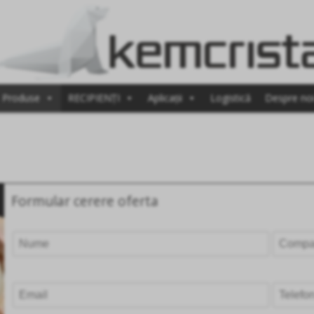
Produse
RECIPIENȚI
Aplicații
Logistică
Despre no
Formular cerere oferta