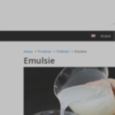
Acasa
Acasa
Produse
Polimeri
Emulsie
Emulsie