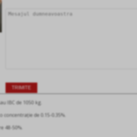
Alternative:
sau IBC de 1050 kg.
 concentrație de 0.15-0.35%.
re 48-50%.