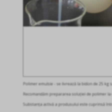
Polimer emulsie - se livrează la bidon de 25 kg 
Recomandăm prepararea soluției de polimer la o
Substanța activă a produsului este cuprinsă înt